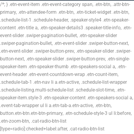
/*; } .etn-event-item .etn-event-category span, .etn-btn, .attr-btn-
primary, .etn-attendee-form .etn-btn, .etn-ticket-widget .etn-btn,
.schedule-list-1 .schedule-header, .speaker-style4 .etn-speaker-
content .etn-title a, .etn-speaker-details3 .speaker-title-info, .etn-
event-slider .swiper-pagination-bullet, .etn-speaker-slider
.swiper-pagination-bullet, .etn-event-slider .swiper-button-next,
.etn-event-slider .swiper-button-prev, .etn-speaker-slider .swiper-
button-next, .etn-speaker-slider .swiper-button-prev, .etn-single-
speaker-item .etn-speaker-thumb .etn-speakers-social a, .etn-
event-header .etn-event-countdown-wrap .etn-count-item,
.schedule-tab-1 .etn-nav li a.etn-active, .schedule-list-wrapper
.schedule-listing.multi-schedule-list .schedule-slot-time, .etn-
speaker-item.style-3 .etn-speaker-content .etn-speakers-social a,
.event-tab-wrapper ul li a.etn-tab-a.etn-active, .etn-btn,
button.etn-btn.etn-btn-primary, .etn-schedule-style-3 ul li:before,
.etn-zoom-btn, .cat-radio-btn-list
[type=radio]:checked+label:after, .cat-radio-btn-list