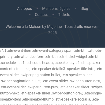
A propos
Mentions légales
Blog
Contact
Tickets
Welcome à la Maison by Majorine - Tous droits réservés -
2025
/*; } .etn-event-item .etn-event-category span, .etn-btn, .attr-btn-
primary, .etn-attendee-form .etn-btn, .etn-ticket-widget .etn-btn,
.schedule-list-1 .schedule-header, .speaker-style4 .etn-speaker-
content .etn-title a, .etn-speaker-details3 .speaker-title-info, .etn-
event-slider .swiper-pagination-bullet, .etn-speaker-slider
.swiper-pagination-bullet, .etn-event-slider .swiper-button-next,
.etn-event-slider .swiper-button-prev, .etn-speaker-slider .swiper-
button-next, .etn-speaker-slider .swiper-button-prev, .etn-single-
speaker-item .etn-speaker-thumb .etn-speakers-social a, .etn-