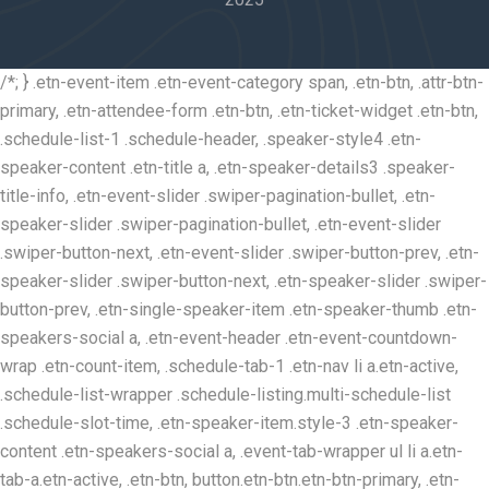
/*; } .etn-event-item .etn-event-category span, .etn-btn, .attr-btn-
primary, .etn-attendee-form .etn-btn, .etn-ticket-widget .etn-btn,
.schedule-list-1 .schedule-header, .speaker-style4 .etn-
speaker-content .etn-title a, .etn-speaker-details3 .speaker-
title-info, .etn-event-slider .swiper-pagination-bullet, .etn-
speaker-slider .swiper-pagination-bullet, .etn-event-slider
.swiper-button-next, .etn-event-slider .swiper-button-prev, .etn-
speaker-slider .swiper-button-next, .etn-speaker-slider .swiper-
button-prev, .etn-single-speaker-item .etn-speaker-thumb .etn-
speakers-social a, .etn-event-header .etn-event-countdown-
wrap .etn-count-item, .schedule-tab-1 .etn-nav li a.etn-active,
.schedule-list-wrapper .schedule-listing.multi-schedule-list
.schedule-slot-time, .etn-speaker-item.style-3 .etn-speaker-
content .etn-speakers-social a, .event-tab-wrapper ul li a.etn-
tab-a.etn-active, .etn-btn, button.etn-btn.etn-btn-primary, .etn-