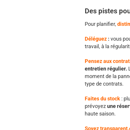
Des pistes pou
Pour planifier,
disti
Déléguez
:
vous pou
travail, à la régular
Pensez aux contra
entretien régulier.
moment de la panne.
type de contrats.
Faites du stock
: pl
prévoyez
une réser
haute saison.
Soyez transparent.