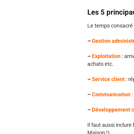
Les 5 principa
Le temps consacré 
–
Gestion administ
–
Exploitation
: arri
achats etc.
–
Service client
: r
–
Communication
:
–
Développement 
Il faut aussi inclur
Maison !).