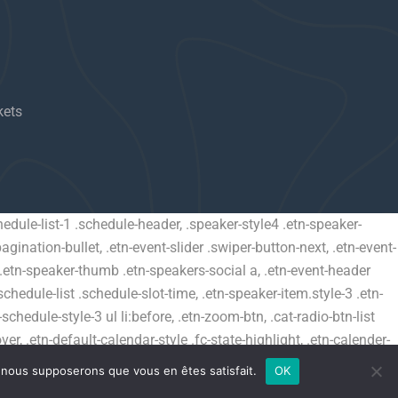
kets
schedule-list-1 .schedule-header, .speaker-style4 .etn-speaker-
pagination-bullet, .etn-event-slider .swiper-button-next, .etn-event-
m .etn-speaker-thumb .etn-speakers-social a, .etn-event-header
chedule-list .schedule-slot-time, .etn-speaker-item.style-3 .etn-
schedule-style-3 ul li:before, .etn-zoom-btn, .cat-radio-btn-list
er, .etn-default-calendar-style .fc-state-highlight, .etn-calender-
details .calendar-event-content .calendar-event-category-wrap
e, nous supposerons que vous en êtes satisfait.
OK
etn-settings-dashboard .button-primary{ background-color: