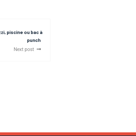
zi, piscine ou bac à
punch
Next post