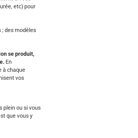
durée, etc) pour
s ; des modèles
ion se produit,
e.
En
e à chaque
nisent vos
 plein ou si vous
est que vous y