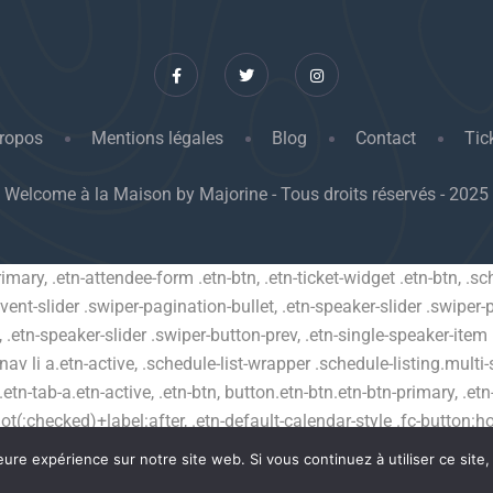
ropos
Mentions légales
Blog
Contact
Tic
Welcome à la Maison by Majorine - Tous droits réservés - 2025
primary, .etn-attendee-form .etn-btn, .etn-ticket-widget .etn-btn, .
-event-slider .swiper-pagination-bullet, .etn-speaker-slider .swiper-
t, .etn-speaker-slider .swiper-button-prev, .etn-single-speaker-ite
v li a.etn-active, .schedule-list-wrapper .schedule-listing.multi-s
tn-tab-a.etn-active, .etn-btn, button.etn-btn.etn-btn-primary, .etn-
ot(:checked)+label:after, .etn-default-calendar-style .fc-button:hov
t, .etn-event-banner-wrap, .events_calendar_list .calendar-event-
eure expérience sur notre site web. Si vous continuez à utiliser ce sit
-block, .etn-recurring-event-wrapper #seeMore, .more-event-tag, .