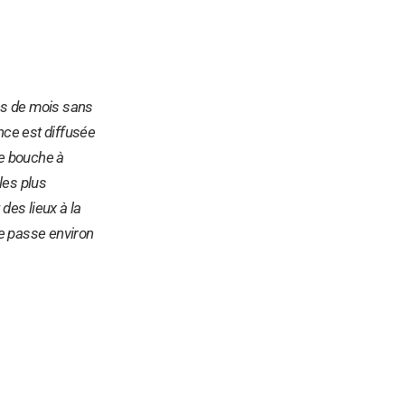
ins de mois sans
nce est diffusée
 le bouche à
les plus
des lieux à la
Je passe environ