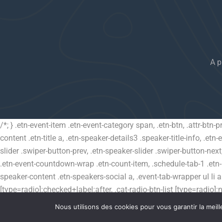
A p
/*; } .etn-event-item .etn-event-category span, .etn-btn, .attr-btn-
content .etn-title a, .etn-speaker-details3 .speaker-title-info, .etn
slider .swiper-button-prev, .etn-speaker-slider .swiper-button-nex
.etn-event-countdown-wrap .etn-count-item, .schedule-tab-1 .etn-na
speaker-content .etn-speakers-social a, .event-tab-wrapper ul li a.e
[type=radio]:checked+label:after, .cat-radio-btn-list [type=radio]:n
list a:hover, .events_calendar_standard .cat-dropdown-list selec
Nous utilisons des cookies pour vous garantir la meill
.etn-event-category, .etn-variable-ticket-widget .etn-add-to-cart