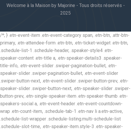
Welcome à la Maison by Majorine - Tous droits réservés -
2025
/*; } .etn-event-item .etn-event-category span, .etn-btn, .attr-btn-
primary, .etn-attendee-form .etn-btn, .etn-ticket-widget .etn-btn,
.schedule-list-1 .schedule-header, .speaker-style4 .etn-
speaker-content .etn-title a, .etn-speaker-details3 .speaker-
title-info, .etn-event-slider .swiper-pagination-bullet, .etn-
speaker-slider .swiper-pagination-bullet, .etn-event-slider
.swiper-button-next, .etn-event-slider .swiper-button-prev, .etn-
speaker-slider .swiper-button-next, .etn-speaker-slider .swiper-
button-prev, .etn-single-speaker-item .etn-speaker-thumb .etn-
speakers-social a, .etn-event-header .etn-event-countdown-
wrap .etn-count-item, .schedule-tab-1 .etn-nav li a.etn-active,
.schedule-list-wrapper .schedule-listing.multi-schedule-list
.schedule-slot-time, .etn-speaker-item.style-3 .etn-speaker-